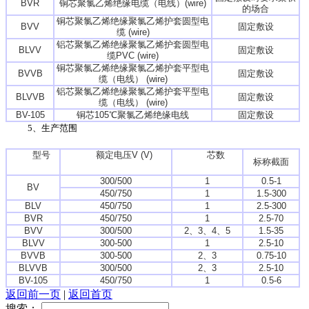
BVR
铜芯聚氯乙烯绝缘电缆（电线）(wire)
的场合
铜芯聚氯乙烯绝缘聚氯乙烯护套圆型电
BVV
固定敷设
缆 (wire)
铝芯聚氯乙烯绝缘聚氯乙烯护套圆型电
BLVV
固定敷设
缆PVC (wire)
铜芯聚氯乙烯绝缘聚氯乙烯护套平型电
BVVB
固定敷设
缆（电线） (wire)
铝芯聚氯乙烯绝缘聚氯乙烯护套平型电
BLVVB
固定敷设
缆（电线） (wire)
BV-105
铜芯105℃聚氯乙烯绝缘电线
固定敷设
5、生产范围
型号
额定电压V (V)
芯数
标称截面
300/500
1
0.5-1
BV
450/750
1
1.5-300
BLV
450/750
1
2.5-300
BVR
450/750
1
2.5-70
BVV
300/500
2、3、4、5
1.5-35
BLVV
300-500
1
2.5-10
BVVB
300-500
2、3
0.75-10
BLVVB
300/500
2、3
2.5-10
BV-105
450/750
1
0.5-6
返回前一页
|
返回首页
搜索：