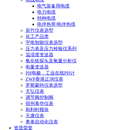
电气装备用电缆
电力电缆
特种电缆
电伴热带/电伴热缆
辰竹仪表选型
化工产品类
宇电智能仪表选型
压力表及压力校验仪系列
温湿度变送器
氧化锆探头及氧量分析仪
电量变送器
PH电极，工业在线PH计
ZWP香港正润仪表
罗斯蒙特仪表选型
天弘仪表
调节阀控制阀
宿州泰华仪表
和利时模块
天康仪表
奥泰自动化仪表
资质荣誉