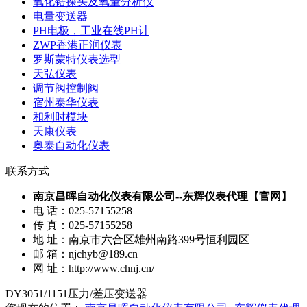
氧化锆探头及氧量分析仪
电量变送器
PH电极，工业在线PH计
ZWP香港正润仪表
罗斯蒙特仪表选型
天弘仪表
调节阀控制阀
宿州泰华仪表
和利时模块
天康仪表
奥泰自动化仪表
联系方式
南京昌晖自动化仪表有限公司--东辉仪表代理【官网】
电 话：025-57155258
传 真：025-57155258
地 址：南京市六合区雄州南路399号恒利园区
邮 箱：njchyb@189.cn
网 址：http://www.chnj.cn/
DY3051/1151压力/差压变送器