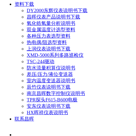
资料下载
DY2000东辉仪表说明书下载
昌晖仪表产品说明书下载
氧化锆氧量分析说明书
双金属温度计选型资料
各种压力表选型资料
热电偶/阻选型资料
上润仪表说明书下载
XMD-5000系列多路巡检仪
TSC-244驱动
防水流量积算仪说明书
差压/压力/液位变送器
室内温度变送器说明书
辰竹仪表说明书下载
南京昌晖数字控制仪说明书
TPR探头F615-B600电极
安东仪表说明书下载
HX晖祥仪表说明书
联系昌晖