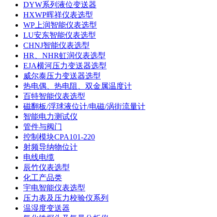
DYW系列液位变送器
HXWP晖祥仪表选型
WP上润智能仪表选型
LU安东智能仪表选型
CHNJ智能仪表选型
HR、NHR虹润仪表选型
EJA横河压力变送器选型
威尔泰压力变送器选型
热电偶、热电阻、双金属温度计
百特智能仪表选型
磁翻板/浮球液位计/电磁/涡街流量计
智能电力测试仪
管件与阀门
控制模块CPA101-220
射频导纳物位计
电线电缆
辰竹仪表选型
化工产品类
宇电智能仪表选型
压力表及压力校验仪系列
温湿度变送器