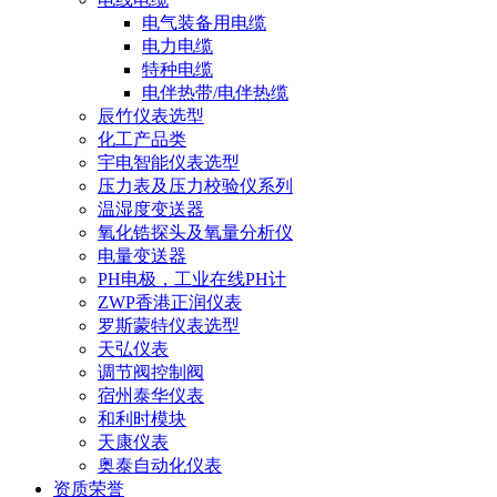
电气装备用电缆
电力电缆
特种电缆
电伴热带/电伴热缆
辰竹仪表选型
化工产品类
宇电智能仪表选型
压力表及压力校验仪系列
温湿度变送器
氧化锆探头及氧量分析仪
电量变送器
PH电极，工业在线PH计
ZWP香港正润仪表
罗斯蒙特仪表选型
天弘仪表
调节阀控制阀
宿州泰华仪表
和利时模块
天康仪表
奥泰自动化仪表
资质荣誉