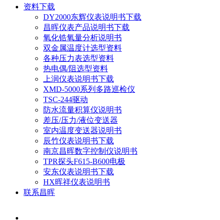
资料下载
DY2000东辉仪表说明书下载
昌晖仪表产品说明书下载
氧化锆氧量分析说明书
双金属温度计选型资料
各种压力表选型资料
热电偶/阻选型资料
上润仪表说明书下载
XMD-5000系列多路巡检仪
TSC-244驱动
防水流量积算仪说明书
差压/压力/液位变送器
室内温度变送器说明书
辰竹仪表说明书下载
南京昌晖数字控制仪说明书
TPR探头F615-B600电极
安东仪表说明书下载
HX晖祥仪表说明书
联系昌晖