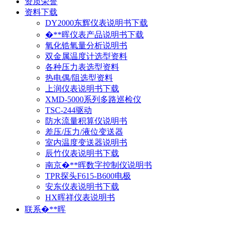
资质荣誉
资料下载
DY2000东辉仪表说明书下载
�**晖仪表产品说明书下载
氧化锆氧量分析说明书
双金属温度计选型资料
各种压力表选型资料
热电偶/阻选型资料
上润仪表说明书下载
XMD-5000系列多路巡检仪
TSC-244驱动
防水流量积算仪说明书
差压/压力/液位变送器
室内温度变送器说明书
辰竹仪表说明书下载
南京�**晖数字控制仪说明书
TPR探头F615-B600电极
安东仪表说明书下载
HX晖祥仪表说明书
联系�**晖