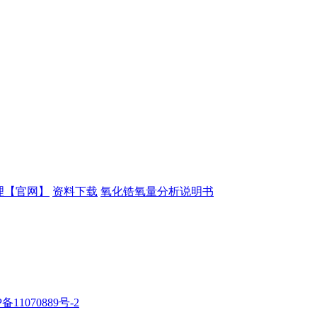
理【官网】
资料下载
氧化锆氧量分析说明书
备11070889号-2