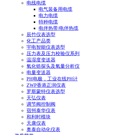
电线电缆
电气装备用电缆
电力电缆
特种电缆
电伴热带/电伴热缆
辰竹仪表选型
化工产品类
宇电智能仪表选型
压力表及压力校验仪系列
温湿度变送器
氧化锆探头及氧量分析仪
电量变送器
PH电极，工业在线PH计
ZWP香港正润仪表
罗斯蒙特仪表选型
天弘仪表
调节阀控制阀
宿州泰华仪表
和利时模块
天康仪表
奥泰自动化仪表