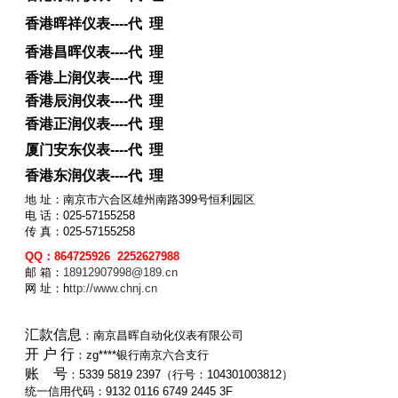
香港晖祥仪表----代 理
香港昌晖仪表----
代 理
香港上润仪表----
代 理
香港辰润仪表----
代 理
香港正润仪表----
代 理
厦门安东仪表----代 理
香港东润仪表----
代 理
地 址：南京市六合区雄州南路399号恒利园区
电 话：025-57155258
传 真：025-57155258
QQ：
864725926 2252627988
邮 箱：
18912907998@189.c
n
网 址：
h
ttp://www.chnj.cn
汇款信息
：南京昌晖自动化仪表有限公司
开 户 行
：zg****银行南京六合支行
账 号
：5339 5819 2397（行号：104301003812）
统一信用代码：9132 0116 6749 2445 3F